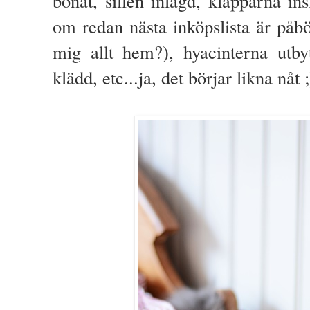
bonat, sillen inlagd, klapparna in
om redan nästa inköpslista är påbö
mig allt hem?), hyacinterna utby
klädd, etc...ja, det börjar likna nåt 